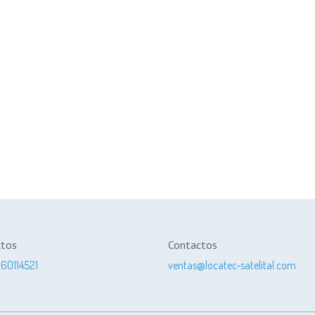
ctos
Contactos
60114521
ventas@locatec-satelital.com